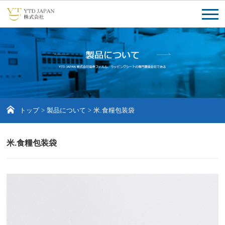
トップ
>
製品について
>
米.食糧包装袋
米.食糧包装袋