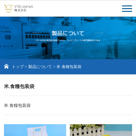
トップ
>
製品について
>
米.食糧包装袋
米.食糧包装袋
米.食糧包装袋